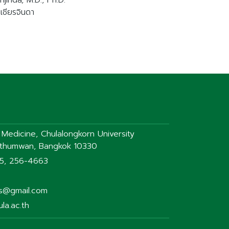
inda, M.D., Ph.D.
เชียรจินดา
f Medicine, Chulalongkorn University
athumwan, Bangkok 10330
75, 256-4663
rs@gmail.com
la.ac.th