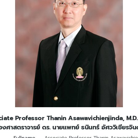
iate Professor Thanin Asawavichienjinda, M.D.,
องศาสตราจารย์ ดร. นายแพทย์ ธนินทร์ อัศววิเชียรจิน