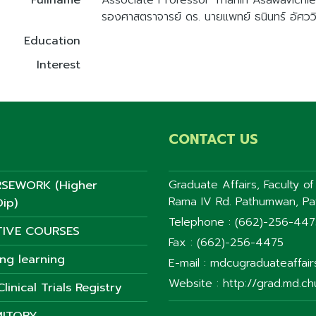
Fullname
Associate Professor Thanin Asawavichienj
รองศาสตราจารย์ ดร. นายแพทย์ ธนินทร์ อัศววิ
Education
Interest
CONTACT US
SEWORK (Higher
Graduate Affairs, Faculty o
Rama IV Rd. Pathumwan, P
ip)
Telephone : (662)-256-44
TIVE COURSES
Fax : (662)-256-4475
ong learning
E-mail : mdcugraduateaffai
Website : http://grad.md.chu
linical Trials Registry
ITORY