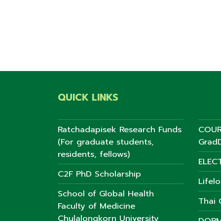
QUICK LINKS
Ratchadapisek Research Funds
COUR
(For graduate students,
GradD
residents, fellows)
ELEC
C2F PhD Scholarship
Lifel
School of Global Health
Thai C
Faculty of Medicine
Chulalongkorn University
DORM