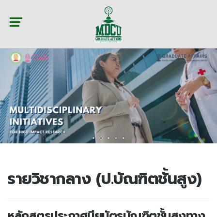
รายวิชากลาง (ป.บัณฑิตชั้นสูง)
หลักสูตรประกาศนียบัตรบัณฑิตชั้นสูงทาง