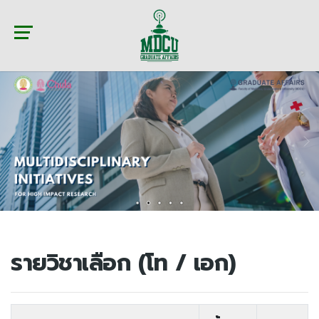
รายวิชาเลือก (โท / เอก)