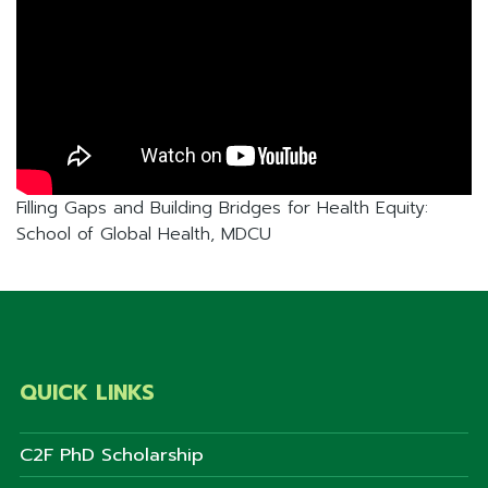
Filling Gaps and Building Bridges for Health Equity:
School of Global Health, MDCU
QUICK LINKS
C2F PhD Scholarship